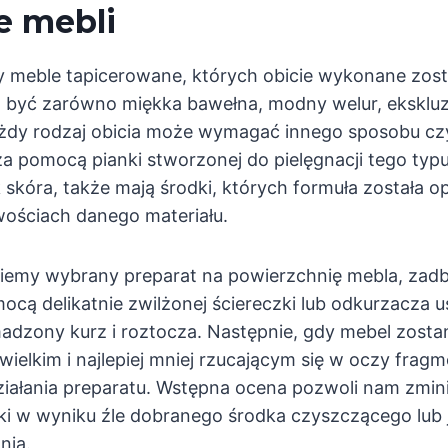
e mebli
 meble tapicerowane, których obicie wykonane zost
o być zarówno miękka bawełna, modny welur, eksklu
ażdy rodzaj obicia może wymagać innego sposobu cz
za pomocą pianki stworzonej do pielęgnacji tego typu
k skóra, także mają środki, których formuła została 
wościach danego materiału.
iemy wybrany preparat na powierzchnię mebla, zadb
ocą delikatnie zwilżonej ściereczki lub odkurzacza u
dzony kurz i roztocza. Następnie, gdy mebel zosta
ielkim i najlepiej mniej rzucającym się w oczy fragm
iałania preparatu. Wstępna ocena pozwoli nam zmin
ki w wyniku źle dobranego środka czyszczącego lub 
nia.