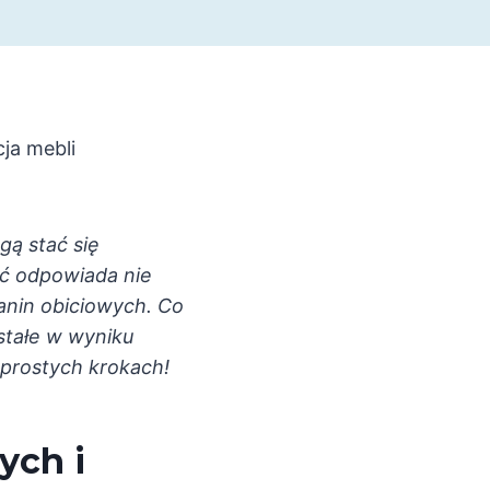
cja mebli
ą stać się
ść odpowiada nie
anin obiciowych. Co
stałe w wyniku
prostych krokach!
ych i