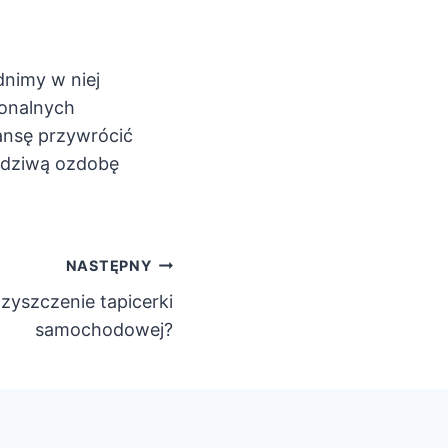
dnimy w niej
jonalnych
ansę przywrócić
wdziwą ozdobę
NASTĘPNY
zyszczenie tapicerki
samochodowej?