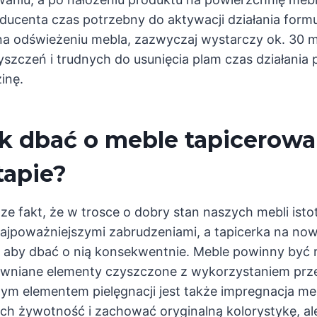
ucenta czas potrzebny do aktywacji działania formu
na odświeżeniu mebla, zazwyczaj wystarczy ok. 30 
zczeń i trudnych do usunięcia plam czas działania
inę.
jak dbać o meble tapicerow
tapie?
e fakt, że w trosce o dobry stan naszych mebli istot
najpoważniejszymi zabrudzeniami, a tapicerka na no
 aby dbać o nią konsekwentnie. Meble powinny być r
rewniane elementy czyszczone z wykorzystaniem pr
m elementem pielęgnacji jest także impregnacja mebl
ich żywotność i zachować oryginalną kolorystykę, al