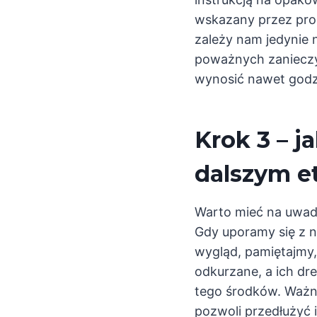
wskazany przez prod
zależy nam jedynie 
poważnych zanieczys
wynosić nawet godz
Krok 3 – 
dalszym e
Warto mieć na uwadz
Gdy uporamy się z 
wygląd, pamiętajmy,
odkurzane, a ich d
tego środków. Ważny
pozwoli przedłużyć 