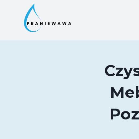
Przejdź
do
treści
Czys
Meb
Poz