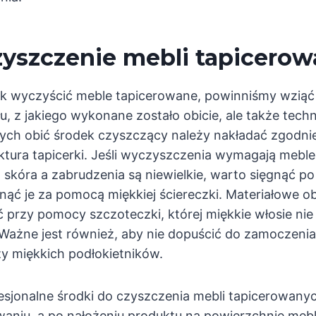
czyszczenie mebli tapicero
jak wyczyścić meble tapicerowane, powinniśmy wzią
łu, z jakiego wykonane zostało obicie, ale także tech
ch obić środek czyszczący należy nakładać zgodnie
uktura tapicerki. Jeśli wyczyszczenia wymagają meble
 skóra a zabrudzenia są niewielkie, warto sięgnąć 
nąć je za pomocą miękkiej ściereczki. Materiałowe ob
 przy pomocy szczoteczki, której miękkie włosie nie 
. Ważne jest również, aby nie dopuścić do zamoczeni
zy miękkich podłokietników.
fesjonalne środki do czyszczenia mebli tapicerowany
waniu, a po nałożeniu produktu na powierzchnię me