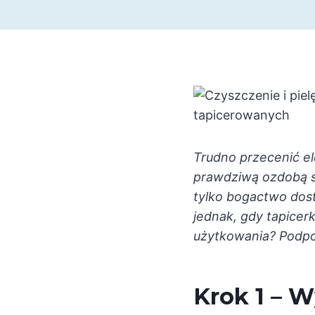
tapicerowanych
Trudno przecenić e
prawdziwą ozdobą sa
tylko bogactwo dost
jednak, gdy tapicer
użytkowania? Podpo
Krok 1 – 