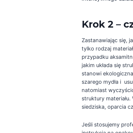
Krok 2 – 
Zastanawiając się, 
tylko rodzaj materia
przypadku aksamitny
jakim układa się str
stanowi ekologiczna
szarego mydła i usu
natomiast wyczyścić
struktury materiału
siedziska, oparcia c
Jeśli stosujemy pro
instrukcją na opako