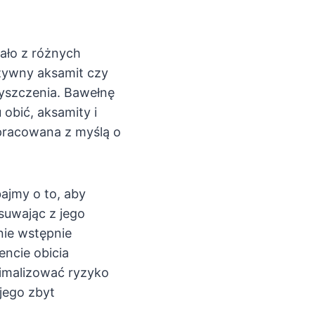
ało z różnych
zywny aksamit czy
yszczenia. Bawełnę
 obić, aksamity i
opracowana z myślą o
ajmy o to, aby
suwając z jego
nie wstępnie
encie obicia
imalizować ryzyko
jego zbyt