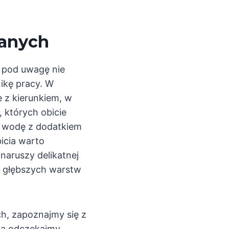
wanych
ć pod uwagę nie
nikę pracy. W
 z kierunkiem, w
, których obicie
po wodę z dodatkiem
icia warto
naruszy delikatnej
a głębszych warstw
ch, zapoznajmy się z
bla odczekajmy