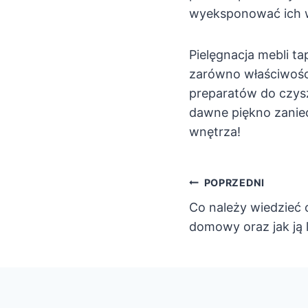
wyeksponować ich wa
Pielęgnacja mebli t
zarówno właściwości
preparatów do czys
dawne piękno zanie
wnętrza!
Nawigacja
POPRZEDNI
Co należy wiedzieć o
wpisu
domowy oraz jak ją 