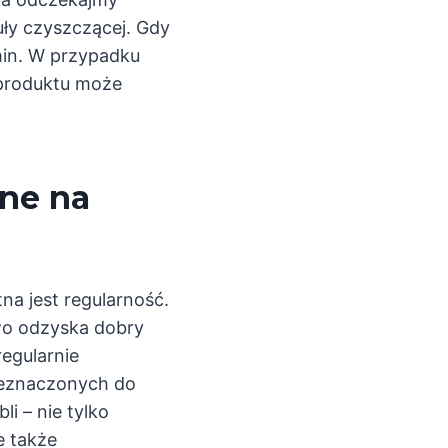
ły czyszczącej. Gdy
min. W przypadku
 produktu może
ane na
na jest regularność.
wo odzyska dobry
egularnie
zeznaczonych do
i – nie tylko
e także