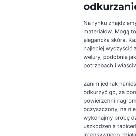
odkurzani
Na rynku znajdziemy
materiałów. Mogą t
elegancka skóra. K
najlepiej wyczyścić 
welury, podobnie ja
potrzebach i właści
Zanim jednak nanies
odkurzyć go, za pom
powierzchni nagroma
oczyszczony, na niew
wykonajmy próbę dz
uszkodzenia tapicer
intensywnego działa