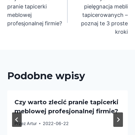
wpisu
pranie tapicerki
pielęgnacja mebli
meblowej
tapicerowanych –
profesjonalnej firmie?
poznaj te 3 proste
kroki
Podobne wpisy
Czy warto zlecić pranie tapicerki
meblowej profesjonalnej firmie?
Przez
Artur
2022-06-22